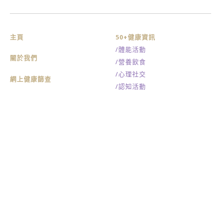
主頁
50+健康資訊
/體能活動
關於我們
/營養飲食
/心理社交
網上健康篩查
/認知活動
照顧者資訊
聯絡我們
/常見長者健康狀況
/聯絡方法
/社區資源
/機構簡介
最新消息及活動
免責聲明
/刊物影片
私隱政策
/傳媒報道
網站地圖
/活動推介