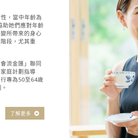
女性，當中年齡為
故協助她們應對年齡
轉變所帶來的身心
年階段，尤其重
馬會流金匯」聯同
港家庭計劃指導
專為50至64歲
劃。
了解更多