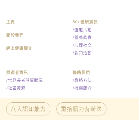
主頁
50+健康資訊
/體能活動
關於我們
/營養飲食
/心理社交
網上健康篩查
/認知活動
照顧者資訊
聯絡我們
/常見長者健康狀況
/聯絡方法
/社區資源
/機構簡介
最新消息及活動
免責聲明
八大認知能力
重拾腦力有辦法
/刊物影片
私隱政策
/傳媒報道
網站地圖
/活動推介