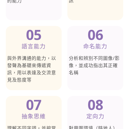
的能力
訊
05
06
語言能力
命名能力
與外界溝通的能力，以
分析和辨別不同圖像/影
發聲為基礎來傳遞資
像，並成功指出其正確
訊，用以表達及交流意
名稱
見及態度等
07
08
抽象思維
定向力
理解不同字詞，並按當
對周圍環境（時地人）