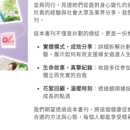
並肩同行，見證她們從面對身心變化的
珍貴的經驗與社會大眾及業界分享，我們
刊。
這本書刊不僅是計劃的總結，更是一份
實證模式・成效分享
：詳細拆解計
驗，展示如何有效支援婦女過渡人
生命故事・真摯紀錄
：收錄多位參
獨立而充實的自我
花絮回顧・溫暖時刻
：透過鏡頭捕
成長的點滴
我們期望透過這本書刊，將這個健康促
合適的方法與心態，每個人都能享受精