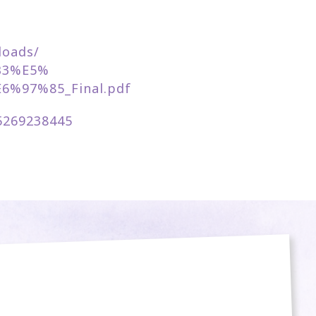
loads/
B3%E5%
%97%85_Final.pdf
5269238445