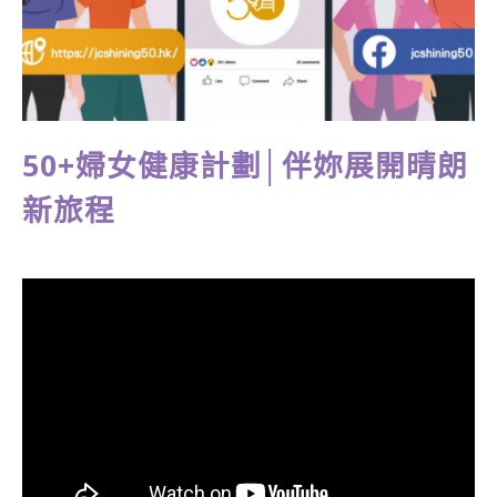
50+婦女健康計劃│伴妳展開晴朗
新旅程