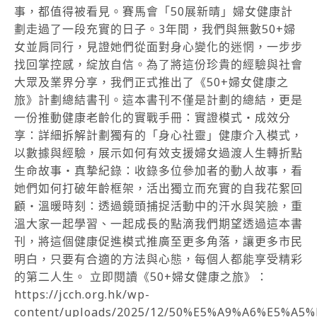
事，都值得被看見。賽馬會「50展新晴」婦女健康計
劃走過了一段充實的日子。3年間，我們與無數50+婦
女並肩同行，見證她們從面對身心變化的迷惘，一步步
找回掌控感，綻放自信。為了將這份珍貴的經驗與社會
大眾及業界分享，我們正式推出了《50+婦女健康之
旅》計劃總結書刊。這本書刊不僅是計劃的總結，更是
一份推動健康老齡化的實戰手冊：實證模式・成效分
享：詳細拆解計劃獨有的「身心社靈」健康介入模式，
以數據與經驗，展示如何有效支援婦女過渡人生轉折點
生命故事・真摯紀錄：收錄多位參加者的動人故事，看
她們如何打破年齡框架，活出獨立而充實的自我花絮回
顧・溫暖時刻：透過鏡頭捕捉活動中的汗水與笑臉，重
溫大家一起學習、一起成長的點滴我們期望透過這本書
刊，將這個健康促進模式推廣至更多角落，讓更多市民
明白，只要有合適的方法與心態，每個人都能享受精彩
的第二人生。 立即閱讀《50+婦女健康之旅》：
https://jcch.org.hk/wp-
content/uploads/2025/12/50%E5%A9%A6%E5%A