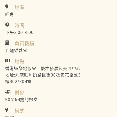
地區
旺角
時間
下午2:00-4:00
負責機構
九龍樂善堂
地點
香港遊樂場協會﹣優才發展及交流中心 -
地址:九龍旺角奶路臣街38號麥花臣匯3
樓302/304室
對象
50至64歲的婦女
模式