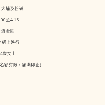
、大埔及粉嶺
00至4:15
會流金匯
M網上進行
64歲女士
(名額有限，額滿即止)