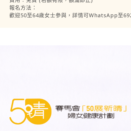
費用︰免費 (名額有限，額滿即止)
報名方法：
歡迎50至64歲女士參與，詳情可WhatsApp至692