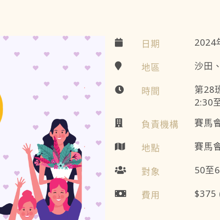
202
日期
沙田
地區
第28班
時間
2:30
賽馬
負責機構
賽馬
地點
50至
對象
$375
費用