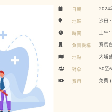
202
日期
沙田
地區
上午1
時間
賽馬
負責機構
大埔藝
地點
50至
對象
免費
費用