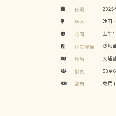
202
日期
沙田
地區
上午1
時間
賽馬
負責機構
大埔藝
地點
50至
對象
免費
費用