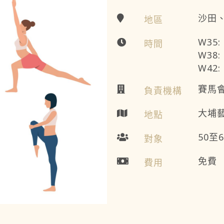
沙田
地區
W35:
時間
W38:
W42:
賽馬
負責機構
大埔藝
地點
50至
對象
免費
費用