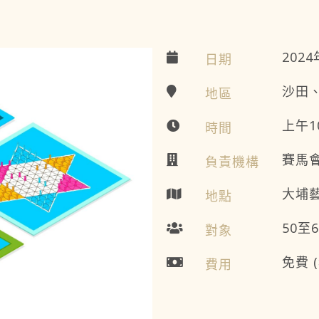
202
日期
沙田
地區
上午1
時間
賽馬
負責機構
大埔藝
地點
50至
對象
免費
費用