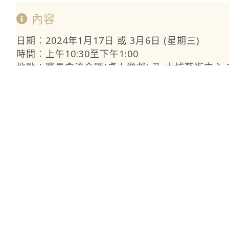
內容
日期︰2024年1月17日 或 3月6日 (星期三)
時間︰上午10:30至下午1:00
地點︰賽馬會流金匯(桌上遊戲) 及 大埔藝術中心 2
費用︰免費
*先進行桌上遊戲 (約1小時15分鐘，地點：賽馬會
報名方法：
請經以下網上報名表格 或 到賽馬會流金匯網站內 報名，
如報名人數超出名額上限，將以抽籤形式決定，如
截止報名日期：活動舉行日前一星期
賽馬會流金匯網站連結