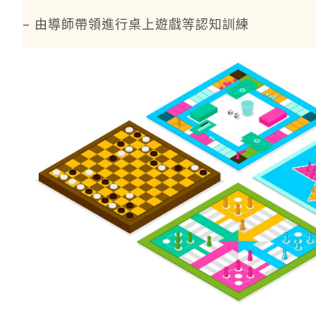
– 由導師帶領進行桌上遊戲等認知訓練